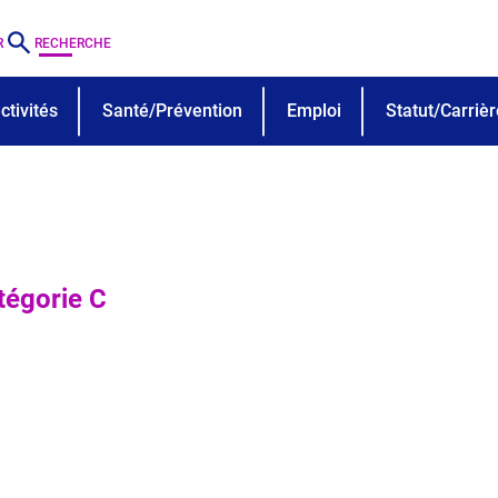
R
RECHERCHE
tivités
Santé/Prévention
Emploi
Statut/Carriè
tégorie C