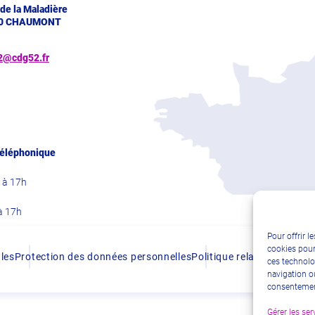
 de la Maladière
0 CHAUMONT
2@cdg52.fr
téléphonique
 à 17h
à 17h
Pour offrir l
cookies pour
les
Protection des données personnelles
Politique relative aux coo
ces technolo
navigation ou
consentement
Gérer les ser