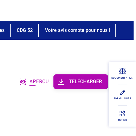
res
CDG 52
Votre avis compte pour nous !
DOCUMENTATION
APERÇU
TÉLÉCHARGER
FORMULAIRES
OUTILS