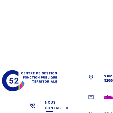
9 rue
5200
cdg5
NOUS
CONTACTER
03 25