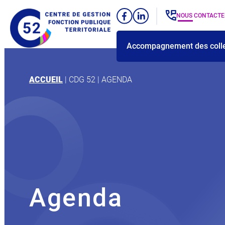
Panneau de gestion des cookies
Aller
NOUS CONTACTE
au
contenu
Accompagnement des colle
ACCUEIL
|
CDG 52
|
AGENDA
Agenda