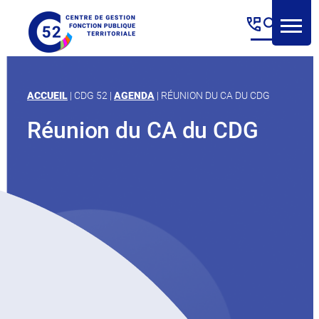
Panneau de gestion des cookies
Aller
au
contenu
ACCUEIL
|
CDG 52
|
AGENDA
|
RÉUNION DU CA DU CDG
Réunion du CA du CDG