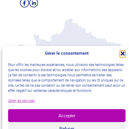
Facebook
LinkedIn
Gérer le consentement
Pour offrir les meilleures expériences, nous utilisons des technologies telles
que les cookies pour stocker et/ou accéder aux informations des appareils.
Le fait de consentir à ces technologies nous permettra de traiter des
données telles que le comportement de navigation ou les ID uniques sur ce
site. Le fait de ne pas consentir ou de retirer son consentement peut avoir un
effet négatif sur certaines caractéristiques et fonctions.
Plan du site
Mentions légales
Gérer les services
Protection des données personnelles
Politique relative aux cookies
Accessibilité : non conforme
Accepter
17Cyber – Diagnostic cybersécurité
Refuser