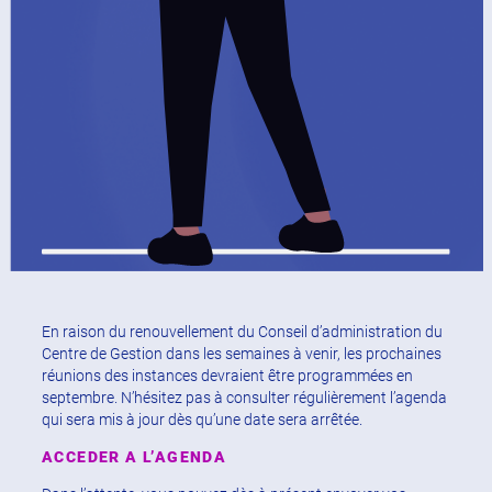
En raison du renouvellement du Conseil d’administration du
Centre de Gestion dans les semaines à venir, les prochaines
réunions des instances devraient être programmées en
septembre. N’hésitez pas à consulter régulièrement l’agenda
qui sera mis à jour dès qu’une date sera arrêtée.
ACCEDER A L’AGENDA