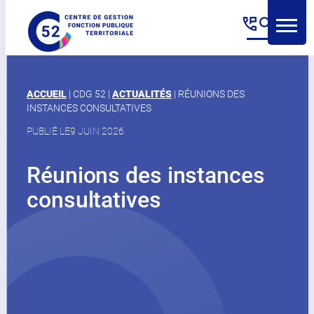
Panneau de gestion des cookies
Aller
au
contenu
ACCUEIL
|
CDG 52
|
ACTUALITÉS
|
RÉUNIONS DES
INSTANCES CONSULTATIVES
PUBLIÉ LE
9 JUIN 2026
Réunions des instances
consultatives