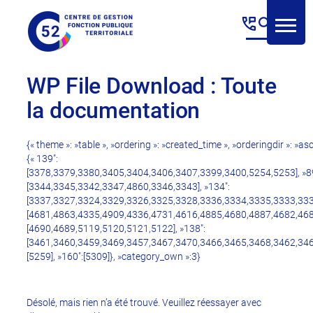
Panneau de gestion des cookies
Aller
au
contenu
WP File Download :
Toute
la documentation
{« theme »: »table », »ordering »: »created_time », »orderingdir »: »as
{« 139″:
[3378,3379,3380,3405,3404,3406,3407,3399,3400,5254,5253], »89
[3344,3345,3342,3347,4860,3346,3343], »134″:
[3337,3327,3324,3329,3326,3325,3328,3336,3334,3335,3333,333
[4681,4863,4335,4909,4336,4731,4616,4885,4680,4887,4682,4684
[4690,4689,5119,5120,5121,5122], »138″:
[3461,3460,3459,3469,3457,3467,3470,3466,3465,3468,3462,346
[5259], »160″:[5309]}, »category_own »:3}
Désolé, mais rien n’a été trouvé. Veuillez réessayer avec